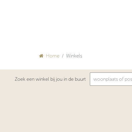
Overslaan naar inhoud
HULP BIJ INRICHTEN
Home
Winkels
Zoek een winkel bij jou in de buurt