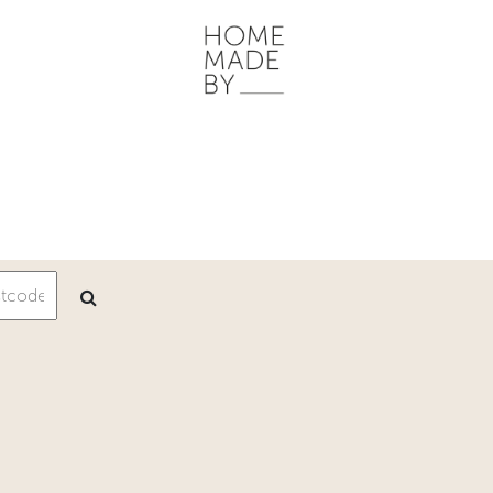
ONZE WERKWIJZE
HOME STORIES
WOONRUIMTES
INSP