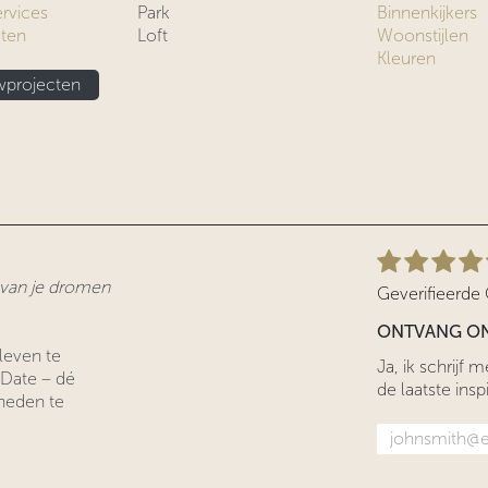
ervices
Park
Binnenkijkers
cten
Loft
Woonstijlen
Kleuren
projecten
r van je dromen
Geverifieerde
ONTVANG ON
leven te
Ja, ik schrijf
 Date – dé
de laatste inspi
heden te