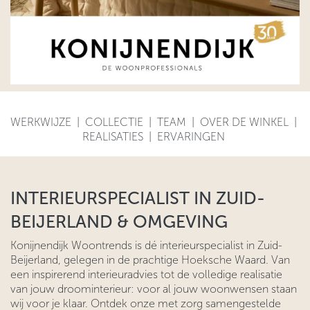
WERKWIJZE
|
COLLECTIE
|
TEAM
|
OVER DE WINKEL
|
REALISATIES
|
ERVARINGEN
INTERIEURSPECIALIST IN ZUID-
BEIJERLAND & OMGEVING
Konijnendijk Woontrends is dé interieurspecialist in Zuid-
Beijerland, gelegen in de prachtige Hoeksche Waard. Van
een inspirerend interieuradvies tot de volledige realisatie
van jouw droominterieur: voor al jouw woonwensen staan
wij voor je klaar. Ontdek onze met zorg samengestelde