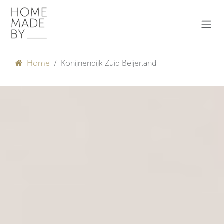
Overslaan naar inhoud
Home
Konijnendijk Zuid Beijerland