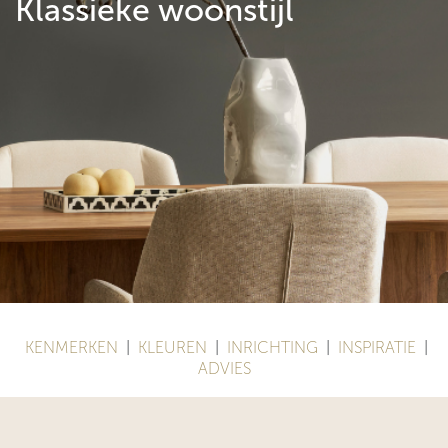
Klassieke woonstijl
KENMERKEN
|
KLEUREN
|
INRICHTING
|
INSPIRATIE
|
ADVIES