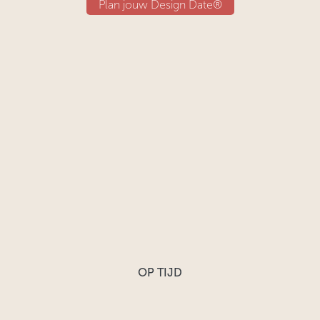
​​Plan jouw Design Date®
OP TIJD