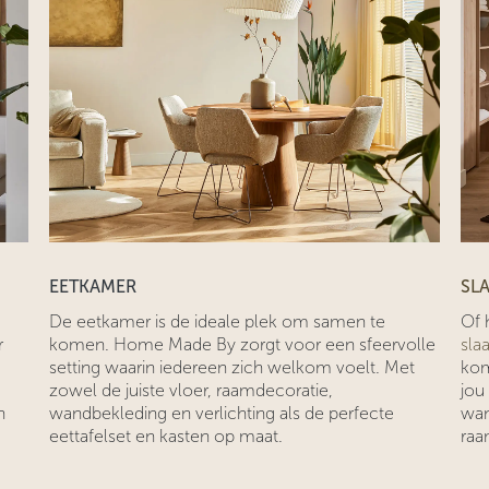
EETKAMER
SL
De eetkamer is de ideale plek om samen te
Of 
r
komen. Home Made By zorgt voor een sfeervolle
sla
setting waarin iedereen zich welkom voelt. Met
kom
zowel de juiste vloer, raamdecoratie,
jou
n
wandbekleding en verlichting als de perfecte
wan
eettafelset en kasten op maat.
raa