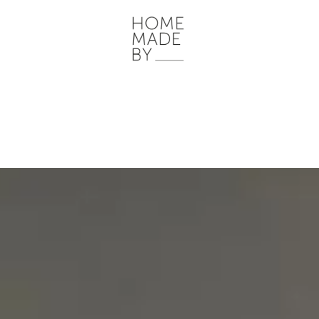
ONZE WERKWIJZE
HOME STORIES
WOONRUIMTES
INSP