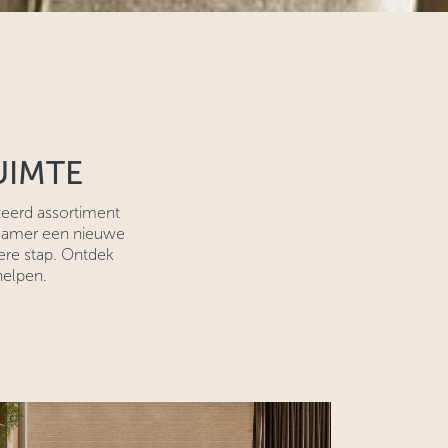
UIMTE
teerd assortiment
apkamer een nieuwe
dere stap. Ontdek
helpen.