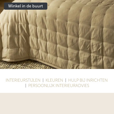
Winkel in de buurt
INTERIEURSTIJLEN
|
KLEUREN
|
HULP BIJ INRICHTEN
|
PERSOONLIJK INTERIEURADVIES