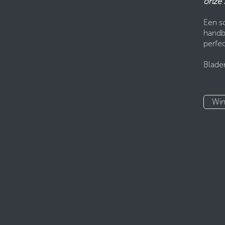
onze 
Een sc
handbe
perfec
Blader
Wi​​​