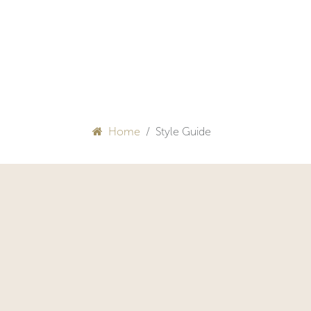
Overslaan naar inhoud
HULP BIJ INRICHTEN
Home
Style Guide