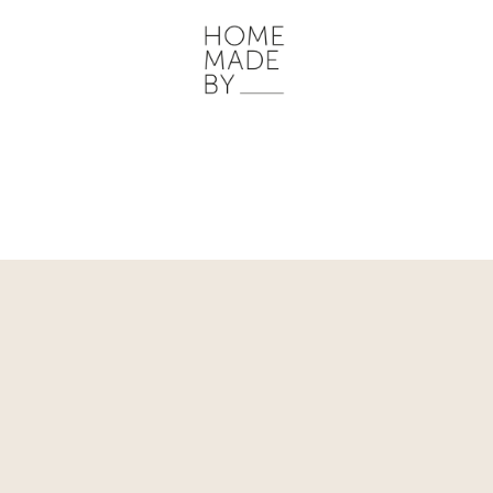
ONZE WERKWIJZE
HOME STORIES
WOONRUIMTES
INSP