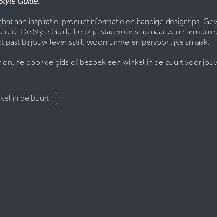
Style Guide.
hat aan inspiratie, productinformatie en handige designtips. G
reik. De Style Guide helpt je stap voor stap naar een harmonieu
t past bij jouw levensstijl, woonruimte en persoonlijke smaak.
 online door de gids of bezoek een winkel in de buurt voor jou
​nkel in d​​e buurt​​