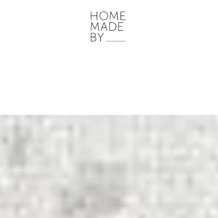
ONZE WERKWIJZE
HOME STORIES
WOONRUIMTES
INSP