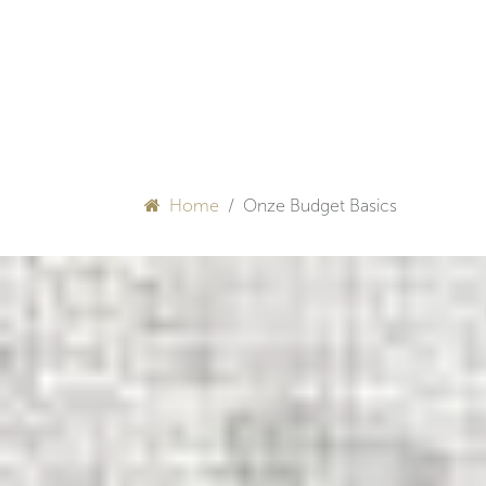
Overslaan naar inhoud
HULP BIJ INRICHTEN
Home
Onze Budget Basics