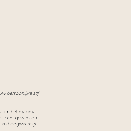
w persoonlijke stijl
u om het maximale
en je designwensen
d van hoogwaardige