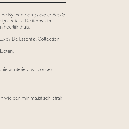
Made By. Een
compacte collectie
gn-details. De items zijn
 heerlijk thuis.
e luxe? De Essential Collection
ducten.
ieus interieur wil zonder
en wie een minimalistisch, strak