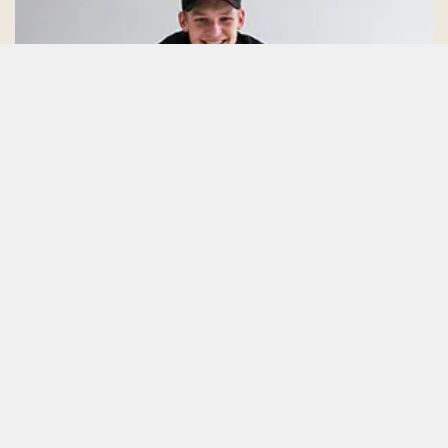
INTERIEURVAKMAN OF VAKVROUW
RAALTE
Hoekman de Woonprofessionals