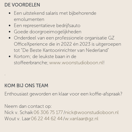
DE VOORDELEN
Een uitstekend salaris met bijbehorende
emolumenten
Een representatieve bedrijfsauto
Goede doorgroeimogelijkheden
Onderdeel van een professionele organisatie GZ
OfficeXperience die in 2022 én 2023 is uitgeroepen
tot “De Beste Kantoorinrichter van Nederland”
Kortom; de leukste baan in de
stoffeerbranche;
www.woonstudioboon.nl
!
.
KOM BIJ ONS TEAM
Enthousiast geworden en klaar voor een koffie-afspraak?
Neem dan contact op:
Nick v. Schaik
06 306 75 177
/
nick@woonstudioboon.nl
Wout v. Laar
06 22 44 62 44
/
w.vanlaar@gz.nl