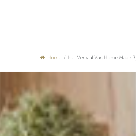
Overslaan naar inhoud
HULP BIJ INRICHTEN
Home
Het Verhaal Van Home Made B