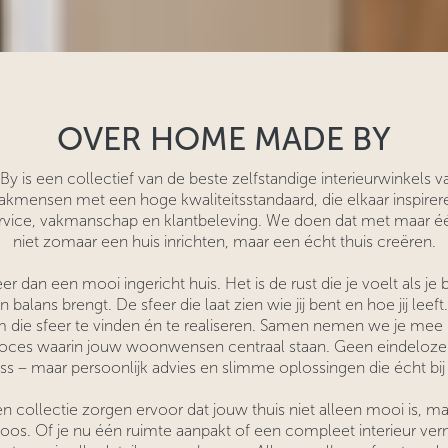
OVER HOME MADE BY
is een collectief van de beste zelfstandige interieurwinkels 
mensen met een hoge kwaliteitsstandaard, die elkaar inspirer
service, vakmanschap en klantbeleving. We doen dat met maar é
niet zomaar een huis inrichten, maar een écht thuis creëren.
er dan een mooi ingericht huis. Het is de rust die je voelt als je
n balans brengt. De sfeer die laat zien wie jij bent en hoe jij le
 die sfeer te vinden én te realiseren. Samen nemen we je mee 
proces waarin jouw woonwensen centraal staan. Geen eindeloze
ss – maar persoonlijk advies en slimme oplossingen die écht bij 
n collectie zorgen ervoor dat jouw thuis niet alleen mooi is, ma
oos. Of je nu één ruimte aanpakt of een compleet interieur ver