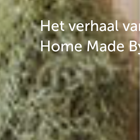
Het verhaal va
Home Made B