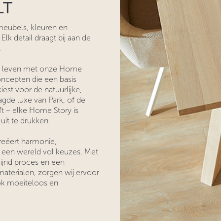
LT
meubels, kleuren en
Elk detail draagt bij aan de
.
ot leven met onze Home
oncepten die een basis
iest voor de natuurlijke,
gde luxe van Park, of de
ft – elke Home Story is
it te drukken.
reëert harmonie,
in een wereld vol keuzes. Met
ijnd proces en een
materialen, zorgen wij ervoor
ook moeiteloos en