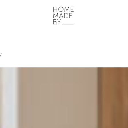
ONZE WERKWIJZE
HOME STORIES
WOONRUIMTES
INSP
y