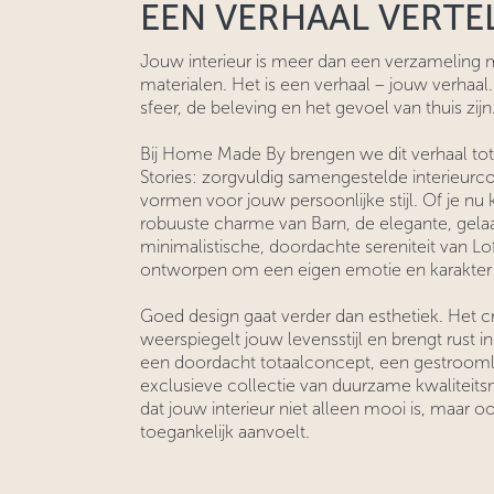
EEN VERHAAL VERTE
Jouw interieur is meer dan een verzameling 
materialen. Het is een verhaal – jouw verhaal. 
sfeer, de beleving en het gevoel van thuis zijn
Bij Home Made By brengen we dit verhaal t
Stories: zorgvuldig samengestelde interieurc
vormen voor jouw persoonlijke stijl. Of je nu k
robuuste charme van Barn, de elegante, gelaa
minimalistische, doordachte sereniteit van Lo
ontworpen om een eigen emotie en karakter u
Goed design gaat verder dan esthetiek. Het c
weerspiegelt jouw levensstijl en brengt rust 
een doordacht totaalconcept, een gestrooml
exclusieve collectie van duurzame kwaliteits
dat jouw interieur niet alleen mooi is, maar 
toegankelijk aanvoelt.