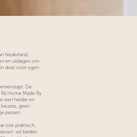
van Nederland.
en en uitdagen om
én doel voor ogen:
 binnenstapt. De
eft. Bij Home Made By
in een helder en
 keuzes, geen
je passen.
ar ook praktisch,
nieuwt: wij bieden