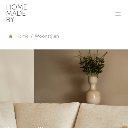
Overslaan naar inhoud
Home
Woonstijlen