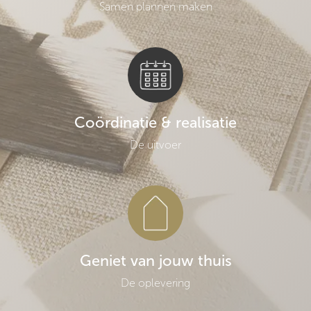
Samen plannen maken
Coördinatie & realisatie
De uitvoer
Geniet van jouw thuis
De oplevering