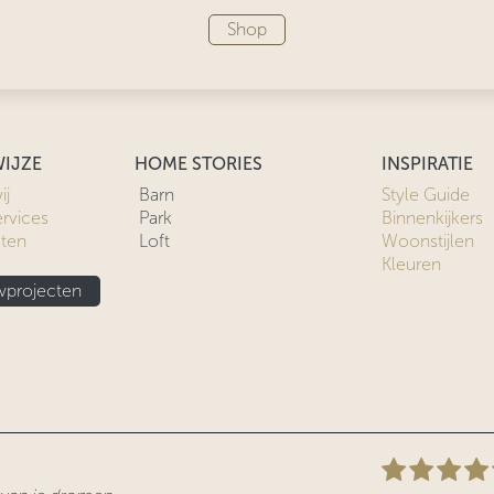
Shop
IJZE
HOME STORIES
INSPIRATIE
ij
Barn
Style Guide
ervices
Park
Binnenkijkers
cten
Loft
Woonstijlen
Kleuren
projecten