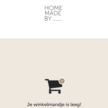
ONZE WERKWIJZE
HOME STORIES
WOONRUIMTES
INSP
Je winkelmandje is leeg!