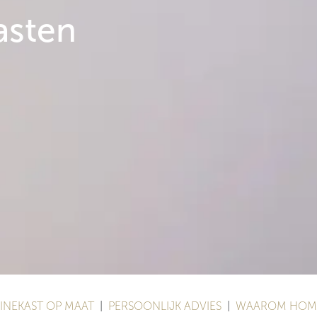
asten
NEKAST OP MAAT
|
PERSOONLIJK ADVIES
|
WAAROM HOME