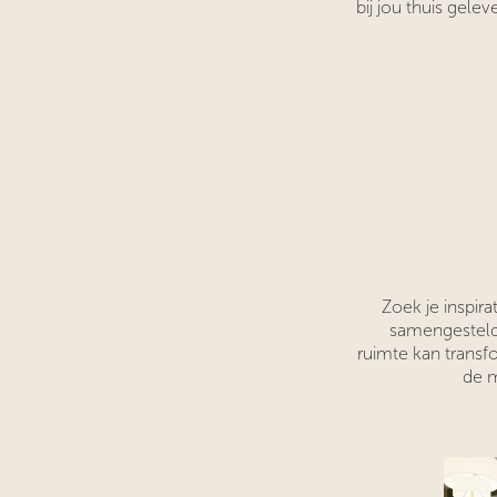
bij jou thuis gele
Zoek je inspir
samengestelde
ruimte kan transf
de m