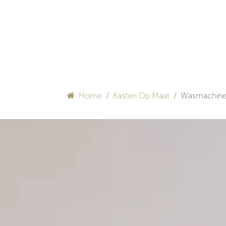
Overslaan naar inhoud
HULP BIJ INRICHTEN
Home
Kasten Op Maat
Wasmachine