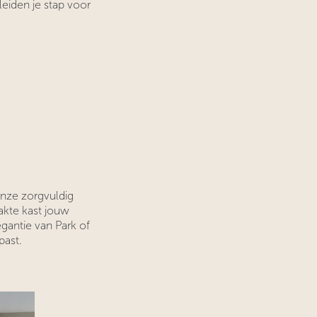
leiden je stap voor
onze zorgvuldig
akte kast jouw
gantie van Park of
past.