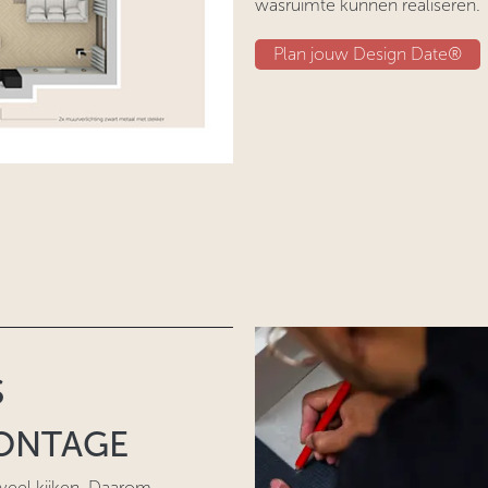
wasruimte kunnen realiseren.
Plan jouw Design Date®
S
ONTAGE
veel kijken. Daarom