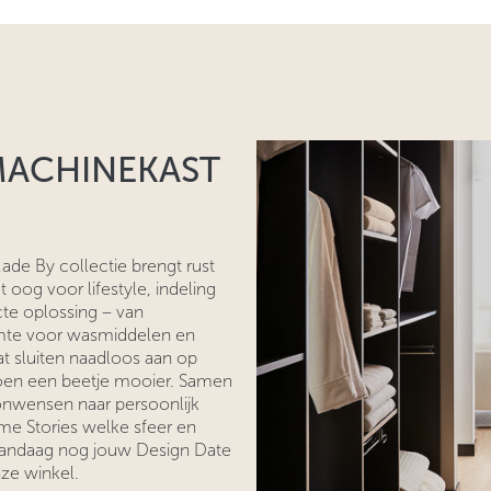
MACHINEKAST
e By collectie brengt rust
 oog voor lifestyle, indeling
cte oplossing – van
imte voor wasmiddelen en
 sluiten naadloos aan op
 doen een beetje mooier. Samen
onwensen naar persoonlijk
ome Stories welke sfeer en
 vandaag nog jouw Design Date
ze winkel.