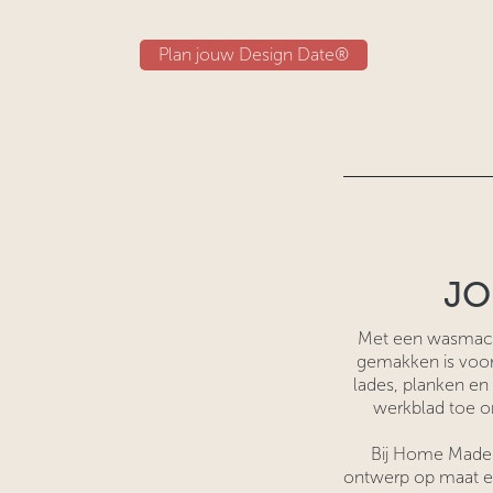
Plan jouw Design Date®
JO
Met een wasmachi
gemakken is voor
lades, planken en
werkblad toe o
Bij Home Made 
ontwerp op maat en