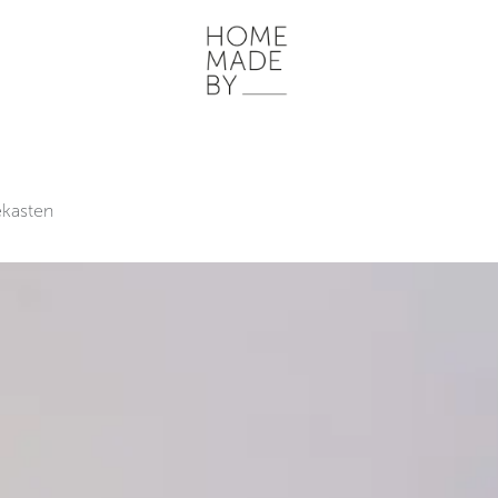
ONZE WERKWIJZE
HOME STORIES
WOONRUIMTES
INSP
kasten