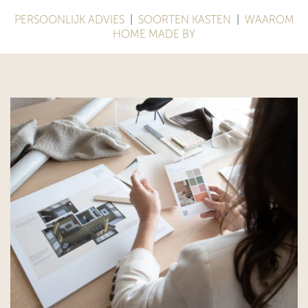
PERSOONLIJK ADVIES
|
SOORTEN KASTEN
|
WAAROM
HOME MADE BY