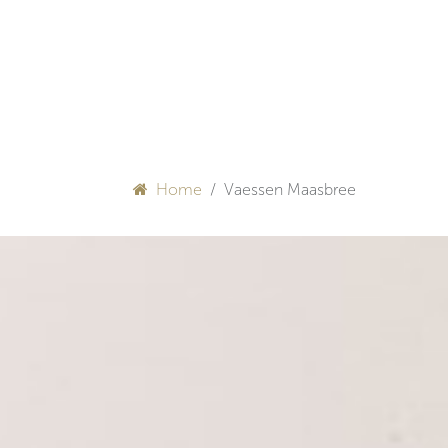
Overslaan naar inhoud
HULP BIJ INRICHTEN
Home
Vaessen Maasbree