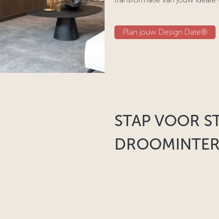
Plan jouw D​​esign Date®
STAP VOOR S
DROOMINTERI