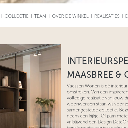
|
COLLECTIE
|
TEAM
|
OVER DE WINKEL
|
REALISATIES
|
E
INTERIEURSPE
MAASBREE &
Vaessen Wonen is dé interieur
omstreken. Van een inspirerend
volledige realisatie van jouw 
woonwensen staan wij voor je
samengestelde collectie. Bez
neem een kijkje. Of plan mete
vrijblijvend een Design Date® 
transformatie van jouw ideale 