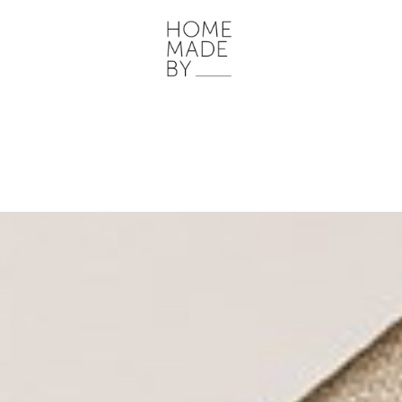
ONZE WERKWIJZE
HOME STORIES
WOONRUIMTES
INSP