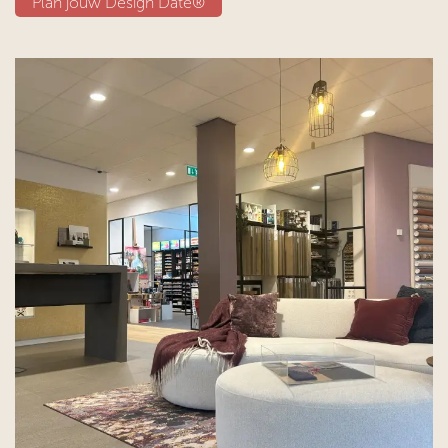
Plan jouw D​​esign Date®