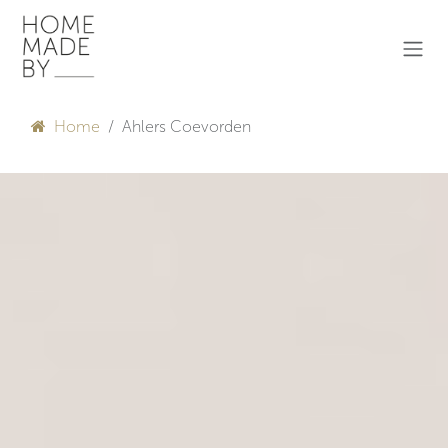
Overslaan naar inhoud
Home
Ahlers Coevorden