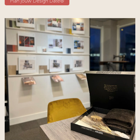
Plan jouw D​​esign Date®