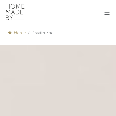
Overslaan naar inhoud
Home
Draaijer Epe