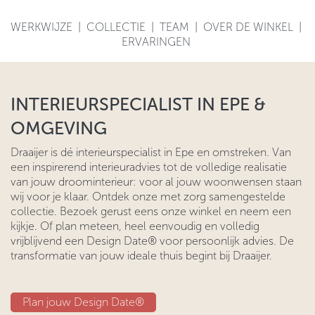
WERKWIJZE
|
COLLECTIE
|
TEAM
|
OVER DE WINKEL
|
ERVARINGEN
INTERIEURSPECIALIST IN EPE &
OMGEVING
Draaijer is dé interieurspecialist in Epe en omstreken. Van
een inspirerend interieuradvies tot de volledige realisatie
van jouw droominterieur: voor al jouw woonwensen staan
wij voor je klaar. Ontdek onze met zorg samengestelde
collectie. Bezoek gerust eens onze winkel en neem een
kijkje. Of plan meteen, heel eenvoudig en volledig
vrijblijvend een Design Date® voor persoonlijk advies. De
transformatie van jouw ideale thuis begint bij Draaijer.
Plan jouw D​​esign Date®