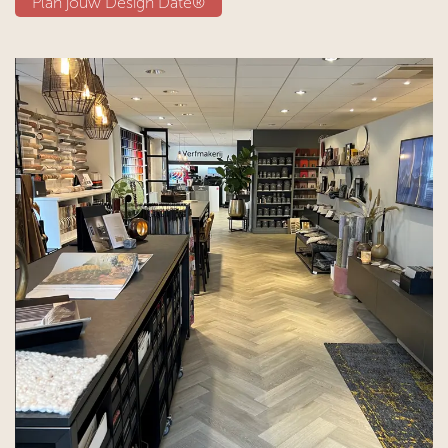
Plan jouw D​​esign Date®