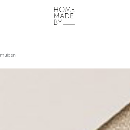
NZE WERKWIJZE
HOME STORIES
WOONRUIMTES
INSPIR
nemuiden