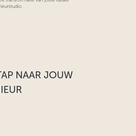
rieurstudio.
TAP NAAR JOUW
EUR​