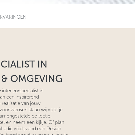
RVARINGEN
CIALIST IN
 & OMGEVING
 interieurspecialist in
n een inspirerend
e realisatie van jouw
 woonwensen staan wij voor je
samengestelde collectie.
l en neem een kijkje. Of plan
ledig vrijblijvend een Design
De transformatie van jouw ideale