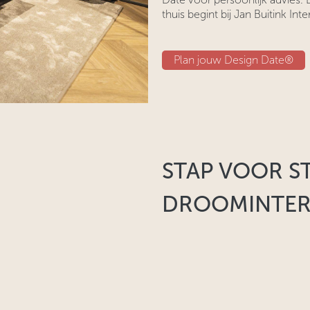
thuis begint bij Jan Buitink Inte
Plan jouw D​​esign Date®
STAP VOOR S
DROOMINTERI