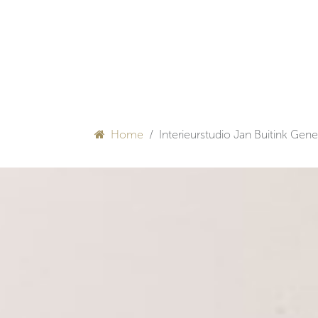
Overslaan naar inhoud
HULP BIJ INRICHTEN
O
Home
Interieurstudio Jan Buitink Ge