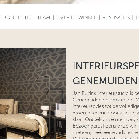
|
COLLECTIE
|
TEAM
|
OVER DE WINKEL
|
REALISATIES
|
E
INTERIEURSPE
GENEMUIDEN
Jan Buitink Interieurstudio is dé
Genemuiden en omstreken. Va
interieuradvies tot de volledig
droominterieur: voor al jouw
klaar. Ontdek onze met zorg 
Bezoek gerust eens onze winke
meteen, heel eenvoudig en vol
Date voor persoonlijk advies. 