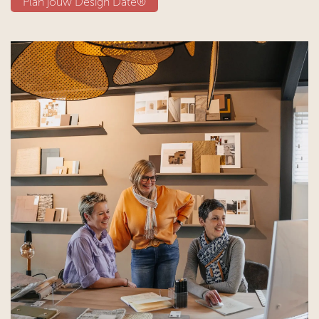
Plan jouw D​​esign Date®