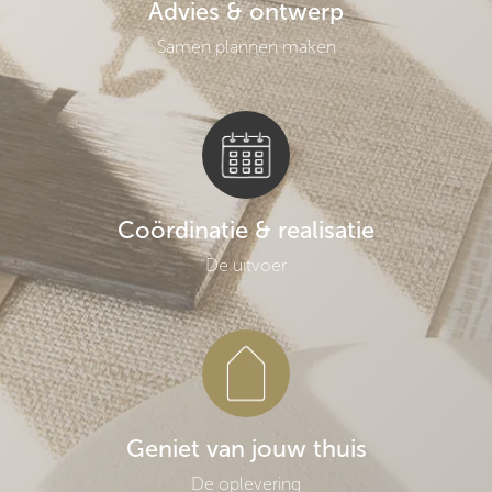
Advies & ontwerp
Samen plannen maken
Coördinatie & realisatie
De uitvoer
Geniet van jouw thuis
De oplevering