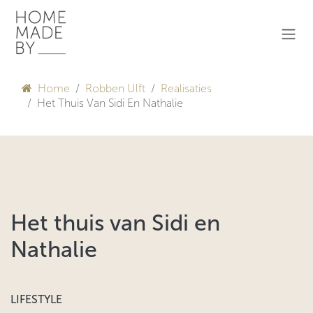
Overslaan naar inhoud
Home
Robben Ulft
Realisaties
Het Thuis Van Sidi En Nathalie
Het thuis van Sidi en
Nathalie
LIFESTYLE