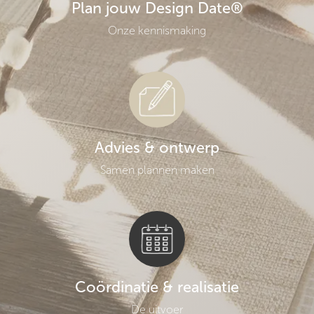
Plan jouw Design Date®
Onze kennismaking
Advies & ontwerp
Samen plannen maken
Coördinatie & realisatie
De uitvoer