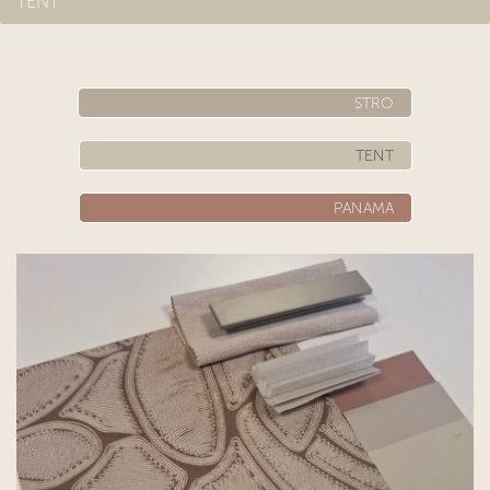
TENT
​​
STRO
TENT​​
PANAMA