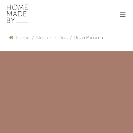
Overslaan naar inhoud
Home
Kleuren In Huis
Bruin Panama