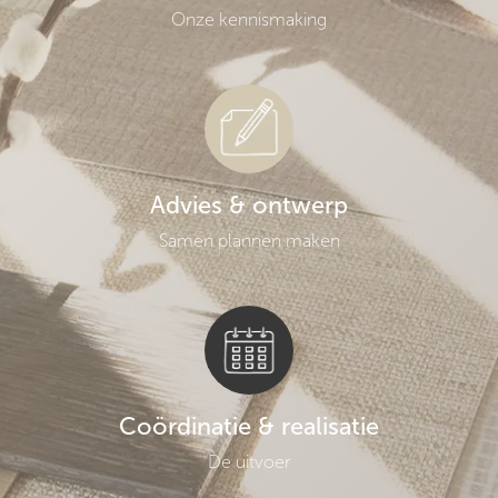
Onze kennismaking
Advies & ontwerp
Samen plannen maken
Coördinatie & realisatie
De uitvoer