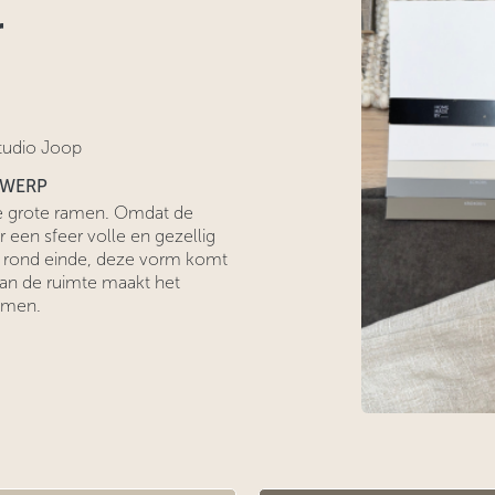
r
tudio Joop
TWERP
 de grote ramen. Omdat de
r een sfeer volle en gezellig
 rond einde, deze vorm komt
van de ruimte maakt het
amen.