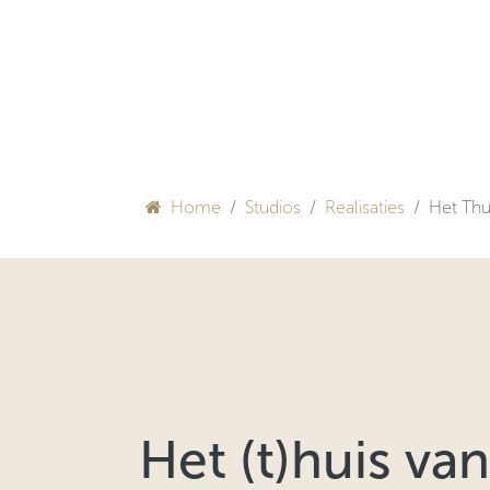
Overslaan naar inhoud
HULP BIJ INRICHTEN
Home
Studios
Realisaties
Het Thu
Het (t)huis van