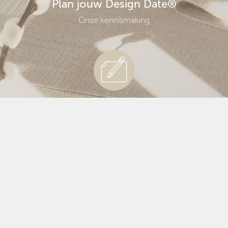
Plan jouw Design Date®
Onze kennismaking
Advies & ontwerp
Samen plannen maken
Coördinatie & realisatie
De uitvoer