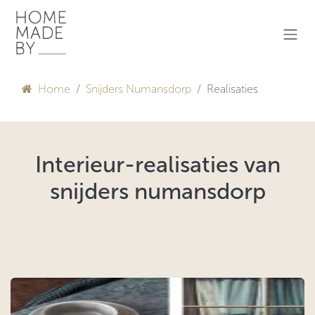
Overslaan naar inhoud
Home
Snijders Numansdorp
Realisaties
Interieur-realisaties van
snijders numansdorp