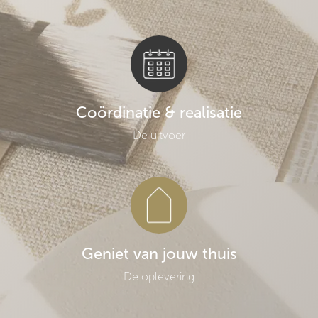
Coördinatie & realisatie
De uitvoer
Geniet van jouw thuis
De oplevering