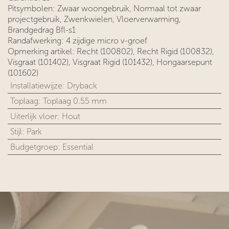
Pitsymbolen: Zwaar woongebruik, Normaal tot zwaar
projectgebruik, Zwenkwielen, Vloerverwarming,
Brandgedrag Bfl-s1
Randafwerking: 4 zijdige micro v-groef
Opmerking artikel: Recht (100802), Recht Rigid (100832),
Visgraat (101402), Visgraat Rigid (101432), Hongaarsepunt
(101602)
Installatiewijze
:
Dryback
Toplaag
:
Toplaag 0.55 mm
Uiterlijk vloer
:
Hout
Stijl
:
Park
Budgetgroep
:
Essential