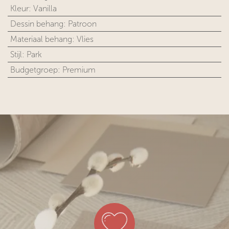
Kleur
:
Vanilla
Dessin behang
:
Patroon
Materiaal behang
:
Vlies
Stijl
:
Park
Budgetgroep
:
Premium