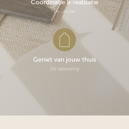
Coördinatie & realisatie
De uitvoer
Geniet van jouw thuis
De oplevering