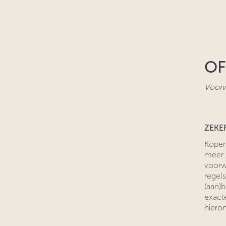
OF
Voor
ZEKE
​Kope
meer 
voorwa
regels
(aan)b
exact
hieron