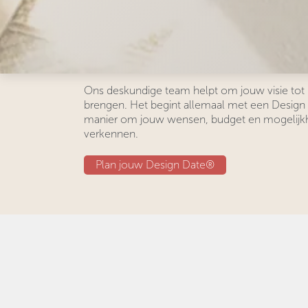
OFFRINGA
Begin vandaag aan jouw reis naar het interieu
— wij begeleiden je bij iedere stap.
Ons deskundige team helpt om jouw visie tot 
brengen. Het begint allemaal met een Design
manier om jouw wensen, budget en mogelijk
verkennen.
Plan jouw Design ​​Date®​​