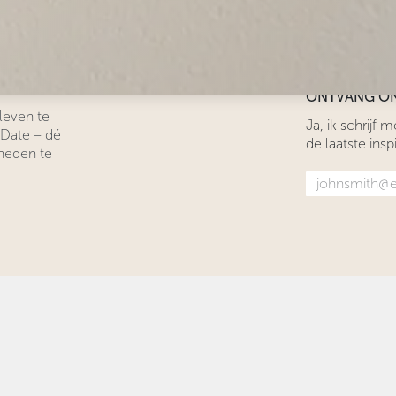
r van je dromen
Geverifieerde
ONTVANG ON
leven te
Ja, ik schrijf
 Date – dé
de laatste inspi
heden te