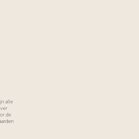
n alle
over
oor
​de
aarden