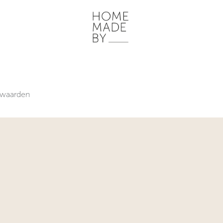
ONZE WERKWIJZE
HOME STORIES
WOONRUIMTES
INSPI
waarden