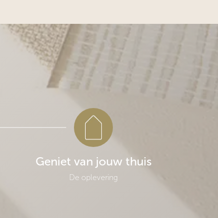
HOME MADE BY
Over Home Made By
Locaties
Partner worden
Vacatures
Geniet van jouw thuis
Volg Home Made By op:
De oplevering