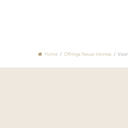
Overslaan naar inhoud
HULP BIJ INRICHTEN
Home
Offringa Nieuw Vennep
Voor