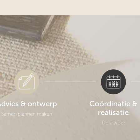
IJZE
HOME STORIES
INSPIRATIE
ij
Barn
Style Guide
ervices
Park
Binnenkijkers
cten
Loft
Woonstijlen
Kleuren
Advies & ontwerp
Coördinatie &
projecten
realisatie
Samen plannen maken
De uitvoer