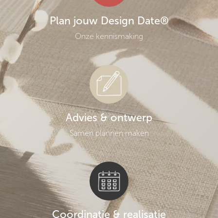
Plan jouw Design Date®
Onze kennismaking
Advies & ontwerp
Samen plannen maken
Coördinatie & realisatie