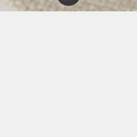
Coördinatie
& realisatie
De uitvoer
Geniet van
jouw thuis
De oplevering