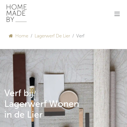
Overslaan naar inhoud
Home
Lagerwerf De Lier
Verf
Verf bij
Lagerwerf Wonen
in de Lier