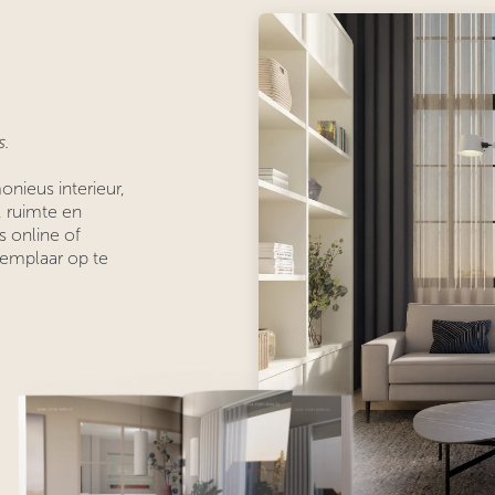
s.
onieus interieur,
, ruimte en
s online of
xemplaar op te