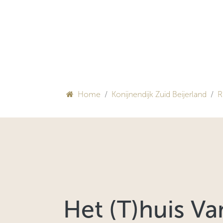
Overslaan naar inhoud
HULP BIJ INRICHTEN
Home
Konijnendijk Zuid Beijerland
R
Het (T)huis Va