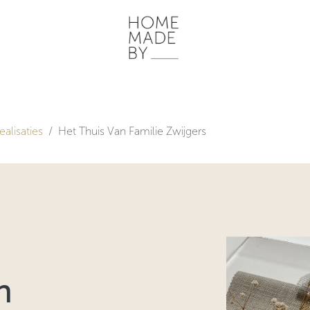
ONZE WERKWIJZE
HOME STORIES
WOONRUIMTES
INSP
ealisaties
Het Thuis Van Familie Zwijgers
n