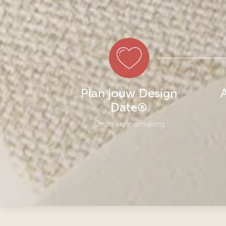
Plan jouw Design
Date®
Onze kennismaking