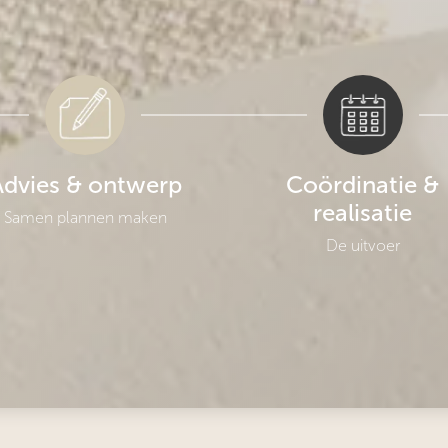
Advies & ontwerp
Coördinatie &
realisatie
Samen plannen maken
De uitvoer