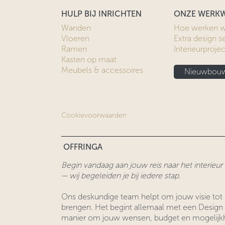
HULP BIJ INRICHTEN
ONZE WERKW
Wanden
Hoe werken w
Vloeren
Extra design s
Ramen
Interieurproje
Kasten op maat
Meubels & accessoires
Nieuwbouw
Cookievoorwaarden
OFFRINGA
Begin vandaag aan jouw reis naar het interieu
— wij begeleiden je bij iedere stap.
Ons deskundige team helpt om jouw visie tot 
brengen. Het begint allemaal met een Design
manier om jouw wensen, budget en mogelijk