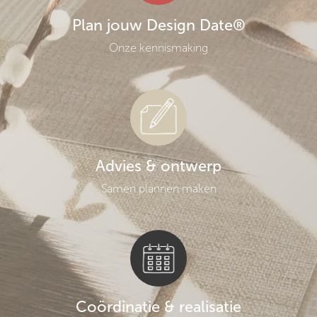
Plan jouw Design Date®
Onze kennismaking
Advies & ontwerp
Samen plannen maken
Coördinatie & realisatie