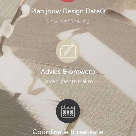
Plan jouw Design Date®
Onze kennismaking
Advies & ontwerp
Samen plannen maken
Coördinatie & realisatie