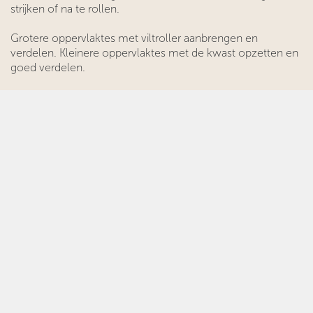
strijken of na te rollen.
Grotere oppervlaktes met viltroller aanbrengen en
verdelen. Kleinere oppervlaktes met de kwast opzetten en
goed verdelen.
HOE LANG MOET JE WACHTEN
No_28 is stofdroog na circa 1 uur, overschilderbaar na circa
6 uur. Droogtijd geldt bij 20°C, 65% relatieve
luchtvochtigheid, normale laagdikte en voldoende
ventilatie. Een lagere temperatuur en/of hogere RLV
vertraagt de droogtijd. Forceer niets, een niet volledig
doorgedroogde laag watergedragen verf is niet goed
schuurbaar en leidt bij overschilderen tot defecten.
HOEVEEL KAN JE ERMEE SCHILDEREN
Circa 10-12 m² per liter per laag. Het rendement kan,
afhankelijk van de ondergrond en de applicatiemethode,
afwijken.