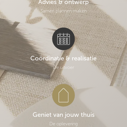
Advies & ontwerp
Samen plannen maken
Coördinatie & realisatie
De uitvoer
Geniet van jouw thuis
De oplevering