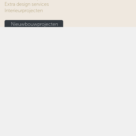
Extra design services
Interieurprojecten
Nieuwbouwprojecten
HOME STORIES
Barn
Park
Loft
INSPIRATIE
Style Guide
Binnenkijkers
Woonstijlen
Kleuren
HOME MADE BY