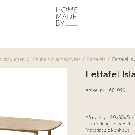
ONZE WERKWIJZE
HOME STORIES
WOONRUIMTES
INSP
e producten
Meubels & accessoires
Eettafels
Eettafel Is
Eettafel Is
Artikel nr. :
681099
Afmeting: 180x95x3
Opmerking: In verschil
Materiaal: eikenhout