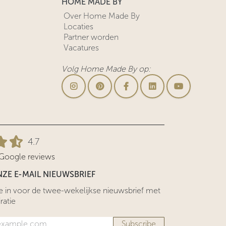
HOME MADE BY
Over Home Made By
Locaties
Partner worden
Vacatures
Volg Home Made By op:
4.7
 Google reviews
ZE E-MAIL NIEUWSBRIEF
 me in voor de twee-wekelijkse nieuwsbrief met
ratie
Subscribe