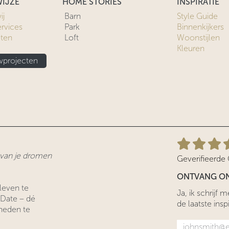
IJZE
HOME STORIES
INSPIRATIE
ij
Barn
Style Guide
ervices
Park
Binnenkijkers
cten
Loft
Woonstijlen
Kleuren
projecten
r van je dromen
Geverifieerde
ONTVANG ON
leven te
Ja, ik schrijf
 Date – dé
de laatste inspi
heden te