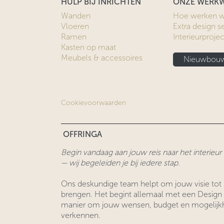
HULP BIJ INRICHTEN
ONZE WERKW
Wanden
Hoe werken w
Vloeren
Extra design s
Ramen
Interieurproje
Kasten op maat
Meubels & accessoires
Nieuwbouw
Cookievoorwaarden
OFFRINGA
Begin vandaag aan jouw reis naar het interieu
— wij begeleiden je bij iedere stap.
Ons deskundige team helpt om jouw visie tot 
brengen. Het begint allemaal met een Design
manier om jouw wensen, budget en mogelijk
verkennen.