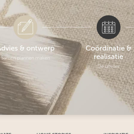
Advies & ontwerp
Coördinatie &
realisatie
Samen plannen maken
De uitvoer