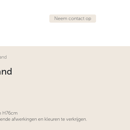
Neem contact op
IRATIE
LOCATIES
land
land
cm H76cm
lende afwerkingen en kleuren te verkrijgen.