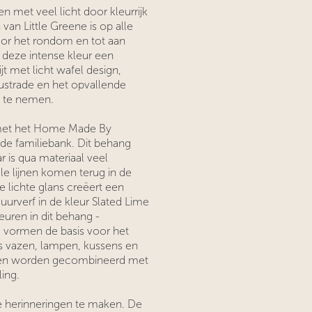
n met veel licht door kleurrijk
an Little Greene is op alle
or het rondom en tot aan
t deze intense kleur een
ijt met licht wafel design,
lustrade en het opvallende
er te nemen.
 met het Home Made By
de familiebank. Dit behang
ar is qua materiaal veel
le lijnen komen terug in de
 lichte glans creëert een
uurverf in de kleur Slated Lime
uren in dit behang -
 vormen de basis voor het
ls vazen, lampen, kussens en
ust en worden gecombineerd met
ing.
e herinneringen te maken. De