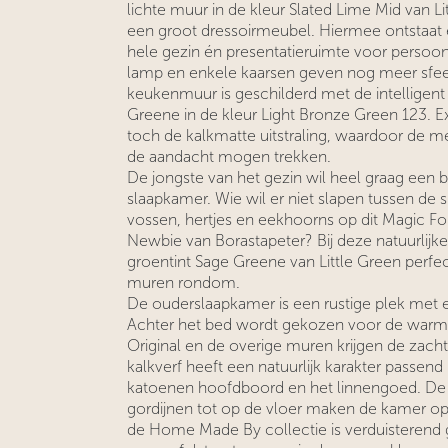
lichte muur in de kleur Slated Lime Mid van L
een groot dressoirmeubel. Hiermee ontstaat e
hele gezin én presentatieruimte voor persoonli
lamp en enkele kaarsen geven nog meer sfee
keukenmuur is geschilderd met de intelligent 
Greene in de kleur Light Bronze Green 123. 
toch de kalkmatte uitstraling, waardoor de 
de aandacht mogen trekken.
De jongste van het gezin wil heel graag een b
slaapkamer. Wie wil er niet slapen tussen de 
vossen, hertjes en eekhoorns op dit Magic For
Newbie van Borastapeter? Bij deze natuurlijke 
groentint Sage Greene van Little Green perfe
muren rondom.
De ouderslaapkamer is een rustige plek met
Achter het bed wordt gekozen voor de warme t
Original en de overige muren krijgen de zacht
kalkverf heeft een natuurlijk karakter passend b
katoenen hoofdboord en het linnengoed. D
gordijnen tot op de vloer maken de kamer opt
de Home Made By collectie is verduisterend