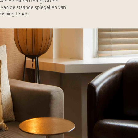
n van de muren terugkomen.
 van de staande spiegel en van
inishing touch.