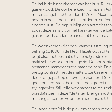
De hal is de binnenkomer van het huis. Ruim e
glas-in-lood. De donkere kleur Pompeian Ash v
muren aangebracht. Gedurfd? Zeker. Maar do
boven in dezelfde kleur te schilderen, creëer
enorme rust. De trap is krijgt een antraciet tap
zodat deze aansluit bij het karakter van de ba
glas-in-lood zonder de aandacht hiervan ov
De woonkamer krijgt een warme uitstraling
behang 514000 in de kleur Hazelnoot achter 
oogt alsof het bestaat uit vele rietjes stro, ma
praktischer voor een jong gezin. De horizonta
bestaande raamdecoratie naast de bank. En de
prettig contrast met de matte Little Greene m
deep toegepast op de overige wanden. De kle
geelgoud en zacht beige met een groentint -
stylingadvies. Stijlvolle woonaccessoires zoa
bijzettafeltjes in dezelfde tinten brengen r
messing accenten voor een meer luxe uitstral
De lange eettafel is de plek om samen mooi