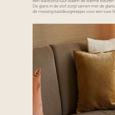
een wafelstructuur waarin de warme kleure
De glans in de stof zorgt samen met de glans
de messing kastdeurgreepjes voor een luxe f