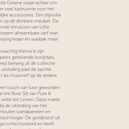
ittle Greene roept echter om
r veel kastruimte voor het
jke accessoires. Een stijlvolle
r op dit donkere meubel. De
matt emulsion van Little
Extreem afneembare verf met
messing kraan en wasbak meer
osachtig thema in zijn
speels getekende konijntjes,
est behang uit de collectie
uitstraling past de zachte
ct als muurverf op de andere
 een touch van luxe geworden.
int River Silt van Pure &
 witte tint Linnen. Deze matte
ij de uitstraling van het
e houten wandpanelen en
isch hoger. De gordijnstof uit
 geconfectioneerd en heeft