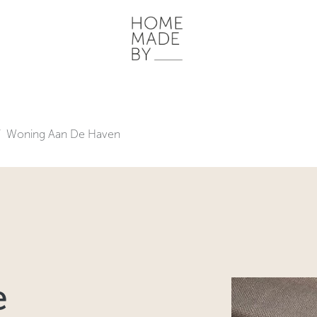
ONZE WERKWIJZE
HOME STORIES
WOONRUIMTES
INSP
Woning Aan De Haven
e