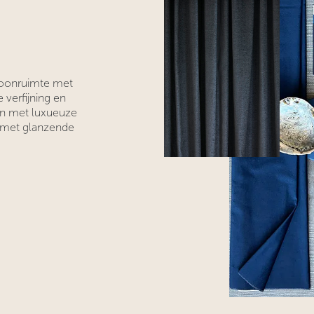
 woonruimte met
 verfijning en
ren met luxueuze
e met glanzende