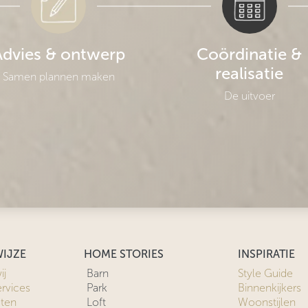
Advies & ontwerp
Coördinatie &
realisatie
Samen plannen maken
De uitvoer
IJZE
HOME STORIES
INSPIRATIE
ij
Barn
Style Guide
ervices
Park
Binnenkijkers
cten
Loft
Woonstijlen