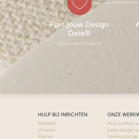
Plan jouw Design
Date®
Onze kennismaking
HULP BIJ INRICHTEN
ONZE WERKW
Wanden
Hoe werken w
Vloeren
Extra design s
Ramen
Interieurproje