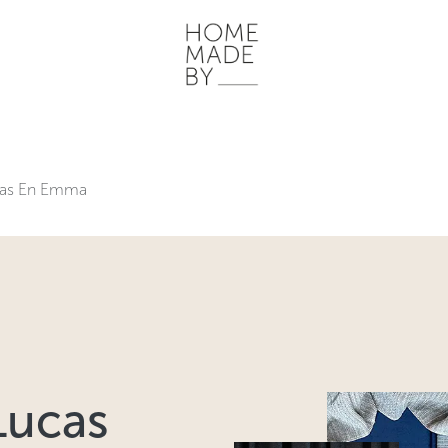
ONZE WERKWIJZE
HOME STORIES
WOONRUIMTES
INSP
cas En Emma
Lucas