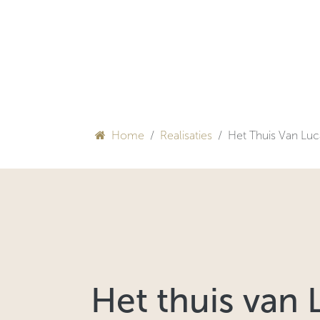
Overslaan naar inhoud
HULP BIJ INRICHTEN
Home
Realisaties
Het Thuis Van Lu
Het thuis van 