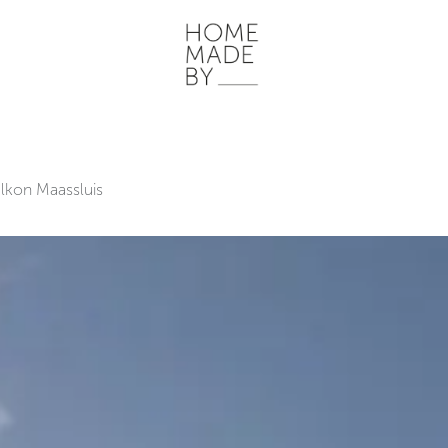
ONZE WERKWIJZE
HOME STORIES
WOONRUIMTES
INSP
lkon Maassluis