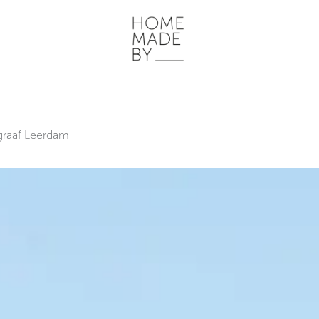
ONZE WERKWIJZE
HOME STORIES
WOONRUIMTES
INSP
graaf Leerdam