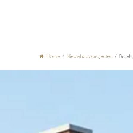
Overslaan naar inhoud
HULP BIJ INRICHTEN
Home
Nieuwbouwprojecten
Broek