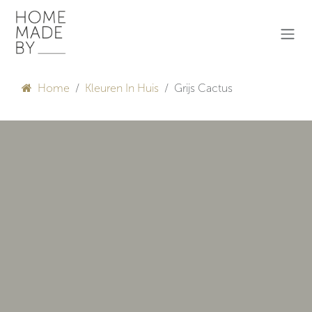
Overslaan naar inhoud
Home
Kleuren In Huis
Grijs Cactus