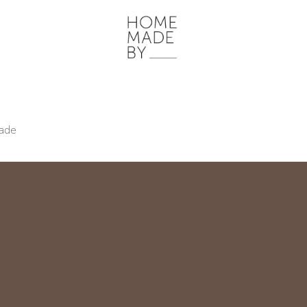
ONZE WERKWIJZE
HOME STORIES
WOONRUIMTES
INSP
ade