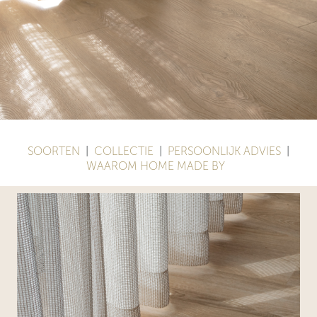
SOORTEN
|
COLLECTIE
|
PERSOONLIJK ADVIES
|
WAAROM HOME MADE BY