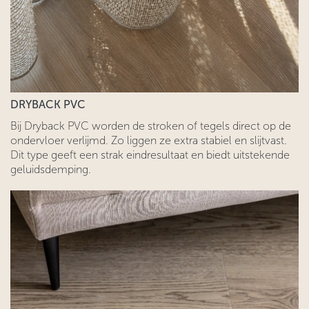
DRYBACK PVC
Bij Dryback PVC worden de stroken of tegels direct op de
ondervloer verlijmd. Zo liggen ze extra stabiel en slijtvast.
Dit type geeft een strak eindresultaat en biedt uitstekende
geluidsdemping.