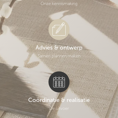
Onze kennismaking
Advies & ontwerp
Samen plannen maken
Coördinatie & realisatie
De uitvoer