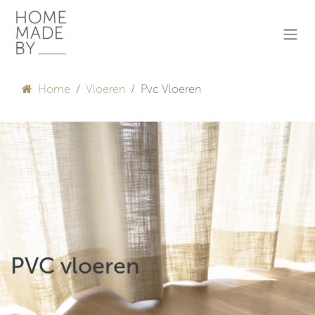
Overslaan naar inhoud
Home
Vloeren
Pvc Vloeren
PVC vloeren