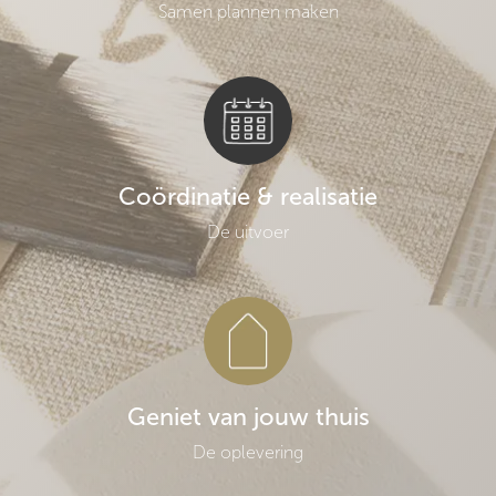
Samen plannen maken
Coördinatie & realisatie
De uitvoer
Geniet van jouw thuis
De oplevering