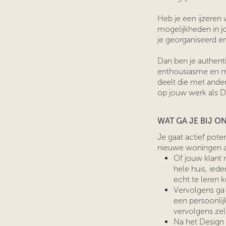
Heb je een ijzeren
mogelijkheden in j
je georganiseerd en
Dan ben je authent
enthousiasme en me
deelt die met ande
op jouw werk als D
WAT GA JE BIJ O
Je gaat actief pote
nieuwe woningen a
Of jouw klant n
hele huis, ied
echt te leren 
Vervolgens ga 
een persoonlij
vervolgens zel
Na het Design 