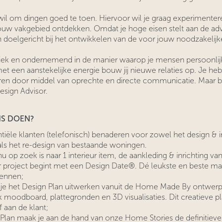
 wil om dingen goed te toen. Hiervoor wil je graag experimente
ouw vakgebied ontdekken. Omdat je hoge eisen stelt aan de advi
 doelgericht bij het ontwikkelen van de voor jouw noodzakelijk
iek en ondernemend in de manier waarop je mensen persoonlij
t een aanstekelijke energie bouw jij nieuwe relaties op. Je he
ren door middel van oprechte en directe communicatie. Maar bo
esign Advisor.
NS DOEN?
ntiële klanten (telefonisch) benaderen voor zowel het design & i
ls het re-design van bestaande woningen.
u op zoek is naar 1 interieur item, de aankleding & inrichting van
er project begint met een Design Date®. Dé leukste en beste m
kennen;
je het Design Plan uitwerken vanuit de Home Made By ontwerpf
k moodboard, plattegronden en 3D visualisaties. Dit creatieve pl
f aan de klant;
Plan maak je aan de hand van onze Home Stories de definitieve 