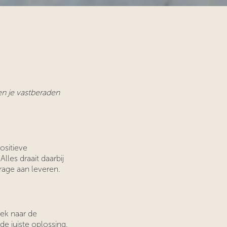
en je vastberaden
ositieve
les draait daarbij
drage aan leveren.
oek naar de
de juiste oplossing.