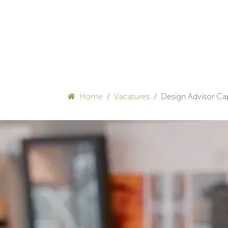
Overslaan naar inhoud
HULP BIJ INRICHTEN
Home
Vacatures
Design Advisor Cap