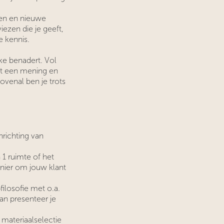
ren en nieuwe
ezen die je geeft,
e kennis.
ke benadert. Vol
bt een mening en
venal ben je trots
nrichting van
 1 ruimte of het
anier om jouw klant
ilosofie met o.a.
an presenteer je
materiaalselectie