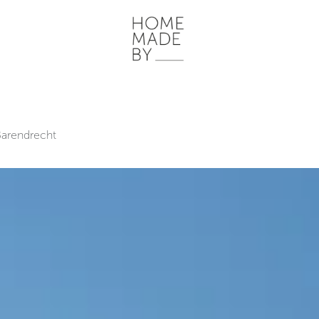
ONZE WERKWIJZE
HOME STORIES
WOONRUIMTES
INSP
Barendrecht