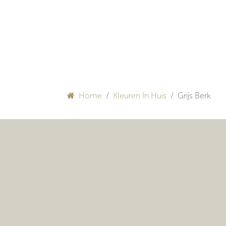
Overslaan naar inhoud
HULP BIJ INRICHTEN
Home
Kleuren In Huis
Grijs Berk