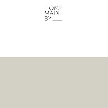
ONZE WERKWIJZE
HOME STORIES
WOONRUIMTES
INSP